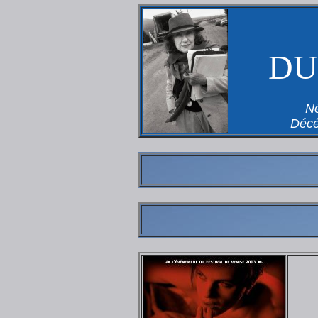
DU
Né
Décé