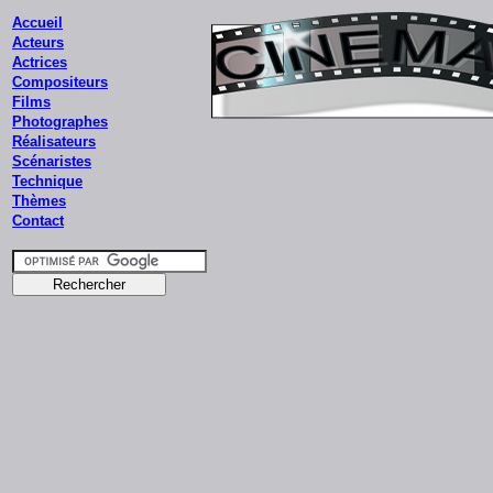
Accueil
Acteurs
Actrices
Compositeurs
Films
Photographes
Réalisateurs
Scénaristes
Technique
Thèmes
Contact