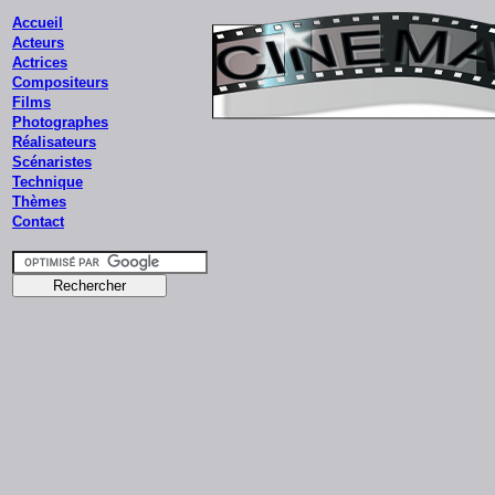
Accueil
Acteurs
Actrices
Compositeurs
Films
Photographes
Réalisateurs
Scénaristes
Technique
Thèmes
Contact