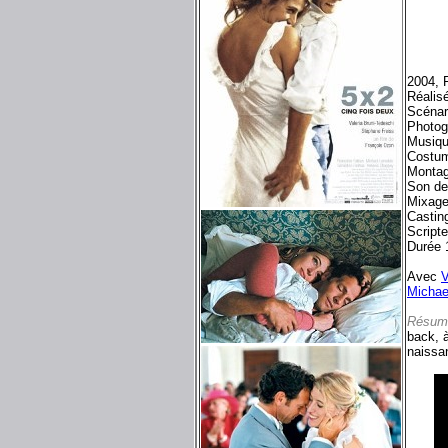
2004, 
Réalis
Scénar
Photog
Musiq
Costu
Monta
Son d
Mixag
Castin
Script
Durée 
Avec
V
Michae
Résum
back, à
naissan