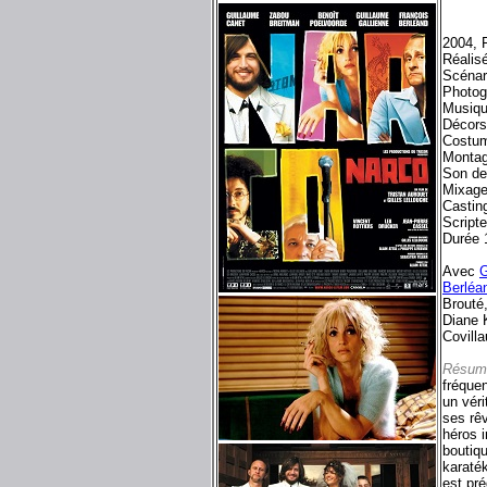
2004, 
Réalisé
Scénari
Photog
Musiqu
Décors 
Costum
Montag
Son d
Mixag
Castin
Script
Durée 
Avec
G
Berléa
Brouté
Diane 
Covill
Résum
fréquen
un véri
ses rê
héros i
boutiqu
karaté
est pré