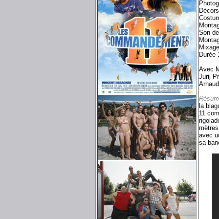
Photog
Décors 
Costum
Montag
Son de
Montag
Mixage
Durée 
Avec M
Jurij 
Arnaud
Résum
la blag
11 com
rigolad
mètres 
avec un
sa band