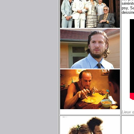
séréni
psy, S
dessin
Lieux 