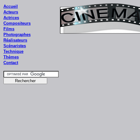
Accueil
Acteurs
Actrices
Compositeurs
Films
Photographes
Réalisateurs
Scénaristes
Technique
Thèmes
Contact