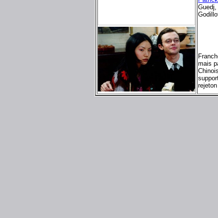
Guedj,
Godillo
Franch
mais pa
Chinois
support
rejeton