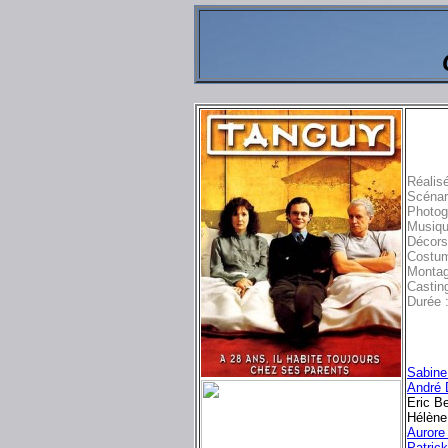
Réalis
Scénar
Photog
Musiqu
Décors
Costu
Montag
Castin
Durée 
Sabin
André 
Eric Ber
Hélène 
Aurore
Patric