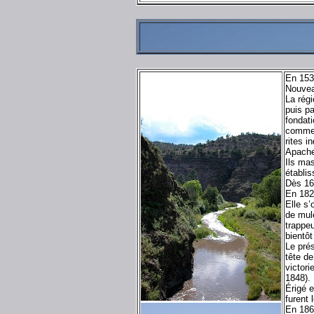
En 1539
Nouvea
La rég
puis p
fondat
commenc
rites i
Apache
Ils mas
établi
Dès 169
En 182
Elle s
de mule
trappe
bientôt
Le pré
tête d
victor
1848).
Érigé e
furent 
En 1863