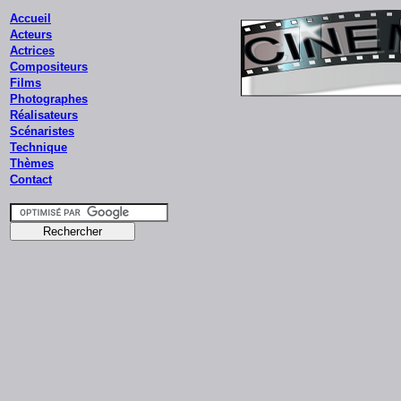
Accueil
Acteurs
Actrices
Compositeurs
Films
Photographes
Réalisateurs
Scénaristes
Technique
Thèmes
Contact