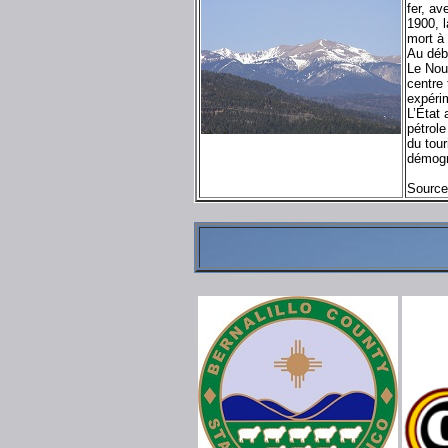
fer, av
1900, l
mort à
Au déb
Le Nou
centre
expéri
L’État 
pétrole
du tou
démogr
Source