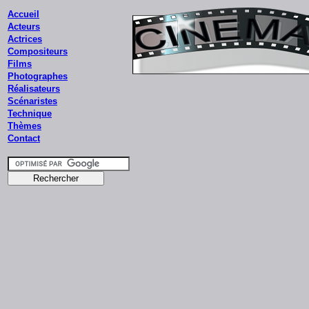
Accueil
Acteurs
Actrices
Compositeurs
Films
Photographes
Réalisateurs
Scénaristes
Technique
Thèmes
Contact