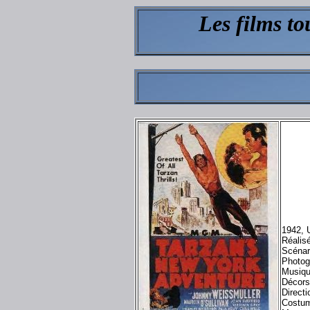
Les films t
1942, 
Réalis
Scénar
Photog
Musiqu
Décors
Directi
Costum