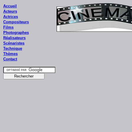
Accueil
Acteurs
Actrices
Compositeurs
Films
Photographes
Réalisateurs
Scénaristes
Technique
Thèmes
Contact