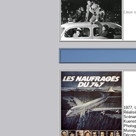
Lieux 
1977, 
Réalis
Scénar
Kuenstl
Photog
Musiqu
Décors