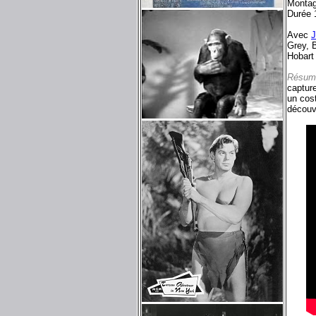
Monta
Durée 
Avec
J
Grey, 
Hobart
Résum
captur
un cos
découve