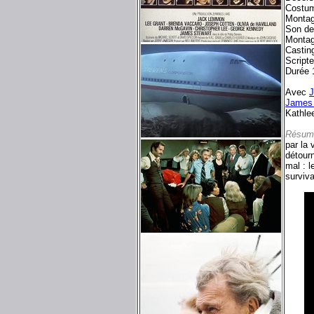
Costum
Montag
Son de
Montag
Castin
Scripte
Durée 
Avec
James 
Kathle
Résum
par la 
détourn
mal : 
surviva