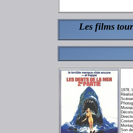
Les films tou
1978, U
Réalis
Scénar
Photog
Musiq
Décors
Direct
Costum
Montag
Son de