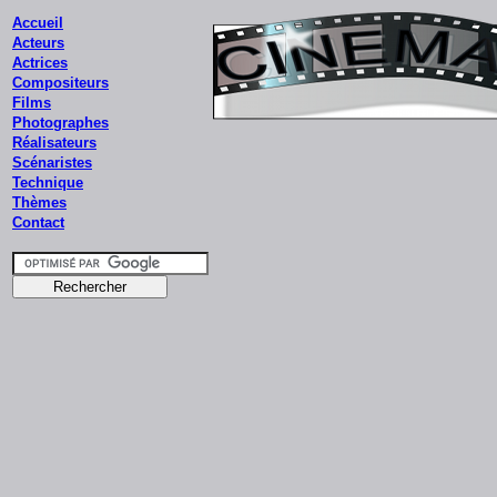
Accueil
Acteurs
Actrices
Compositeurs
Films
Photographes
Réalisateurs
Scénaristes
Technique
Thèmes
Contact