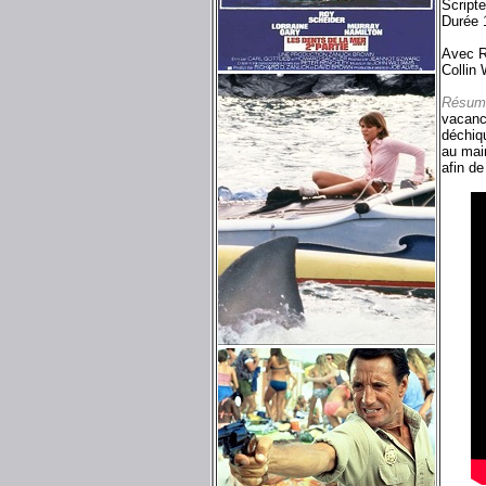
Script
Durée 
Avec R
Collin
Résum
vacanc
déchiq
au mair
afin de