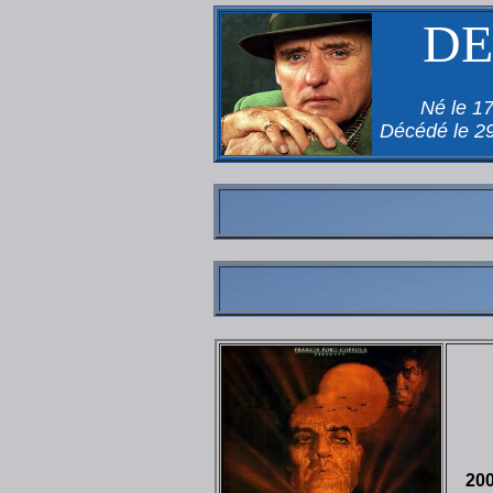
DE
Né le 1
Décédé le 29
20