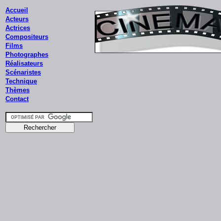
Accueil
Acteurs
Actrices
Compositeurs
Films
Photographes
Réalisateurs
Scénaristes
Technique
Thèmes
Contact