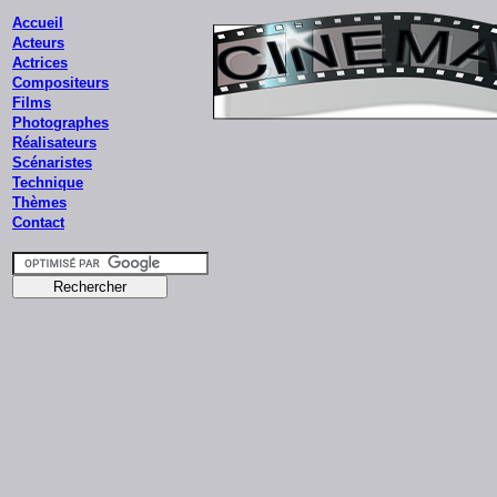
Accueil
Acteurs
Actrices
Compositeurs
Films
Photographes
Réalisateurs
Scénaristes
Technique
Thèmes
Contact