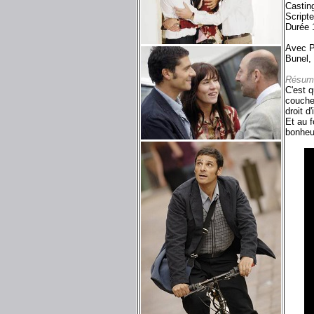
Castin
Script
Durée 
Avec P
Bunel,
Résum
C'est q
couche
droit d
Et au 
bonheu