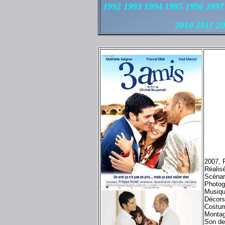
1992 1993 1994 1995 1996 1997
2010 2011 2
2007, 
Réalis
Scénar
Photog
Musiqu
Décors
Costum
Montag
Son de