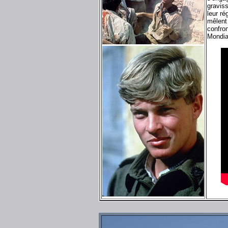
graviss
leur ré
mêlent
confron
Mondial