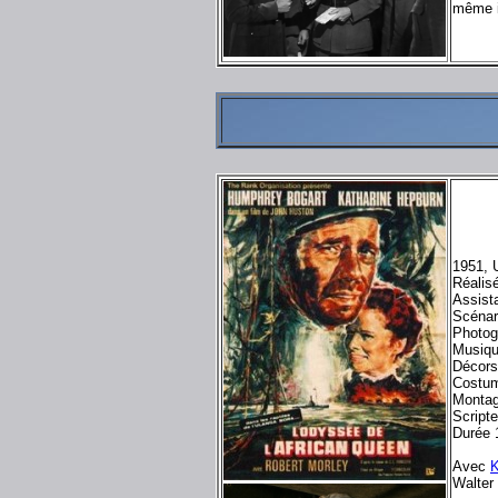
même i
1951, 
Réalis
Assista
Scénar
Photog
Musiqu
Décors
Costum
Montag
Script
Durée 
Avec
K
Walter