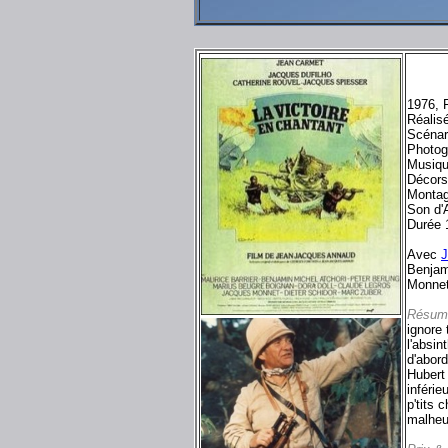
1976, 
Réalis
Scénar
Photog
Musiqu
Décor
Monta
Son d'A
Durée 
Avec
J
Benjam
Monnet
Résum
ignore 
l'absin
d'abord
Hubert
inférie
p'tits 
malheur