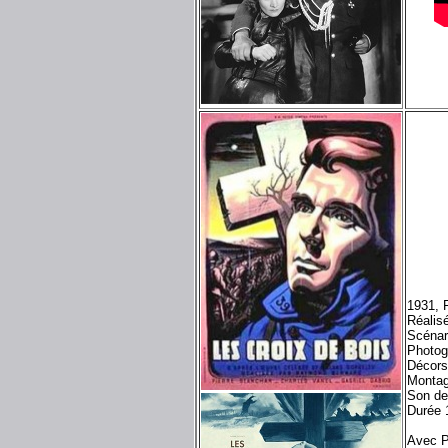
1931, 
Réalis
Scénar
Photog
Décors
Montag
Son de
Durée 
Avec P