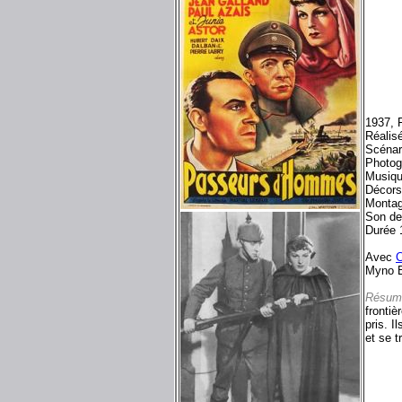
1937, 
Réalis
Scénar
Photog
Musiqu
Décors
Montag
Son de
Durée 
Avec
C
Myno 
Résum
frontiè
pris. I
et se t