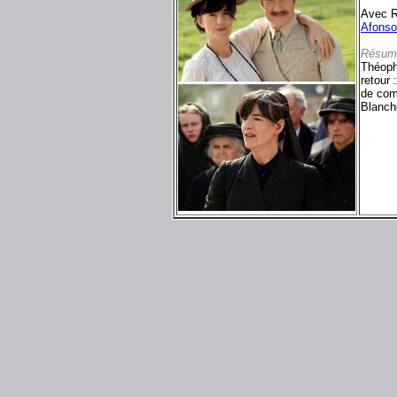
Avec R
Afonso
Résum
Théoph
retour 
de comb
Blanch