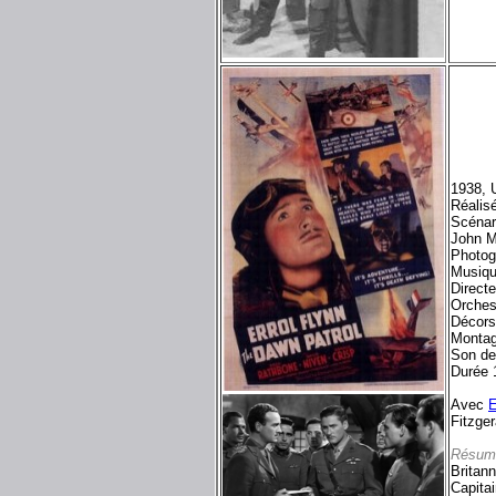
1938, 
Réalis
Scénari
John M
Photog
Musiq
Direct
Orches
Décors
Montag
Son de
Durée 
Avec
E
Fitzge
Résum
Britann
Capitai