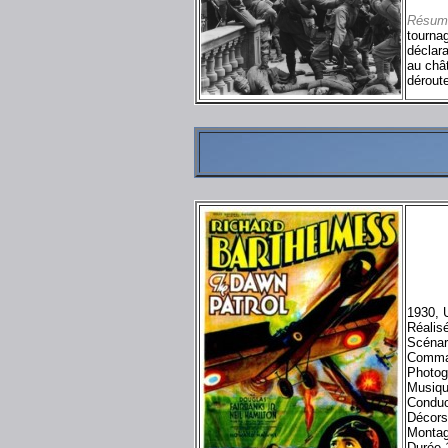
Résum
tournag
déclara
au châ
déroute
1930, 
Réalis
Scénari
Comma
Photogr
Musiqu
Conduc
Décors
Montag
Durée 