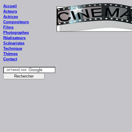
Accueil
Acteurs
Actrices
Compositeurs
Films
Photographes
Réalisateurs
Scénaristes
Technique
Thèmes
Contact