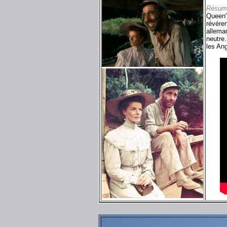
Résum
Queen" 
révére
alleman
neutre.
les Ang