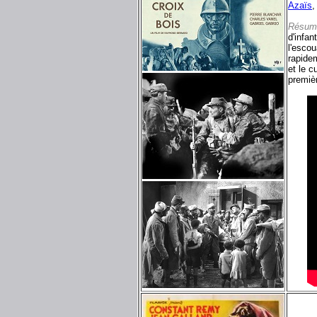
Azaïs
Résum
d'infan
l'escou
rapidem
et le c
premièr