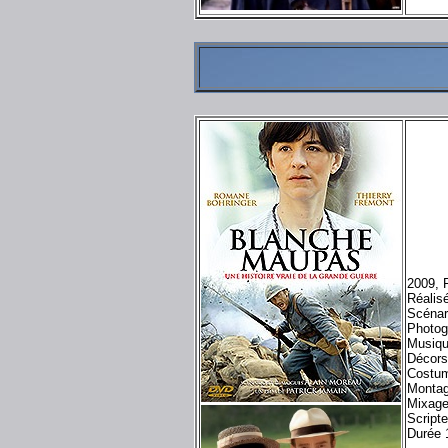
2009, 
Réalis
Scénar
Photog
Musiqu
Décors
Costum
Montag
Mixage
Script
Durée 