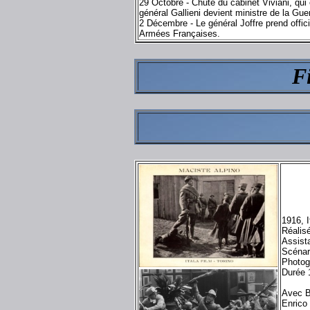
29 Octobre - Chute du cabinet Viviani, qu
général Gallieni devient ministre de la Gue
2 Décembre - Le général Joffre prend offi
Armées Françaises.
Fi
1916, I
Réalis
Assist
Scénar
Photog
Durée 
Avec B
Enrico 