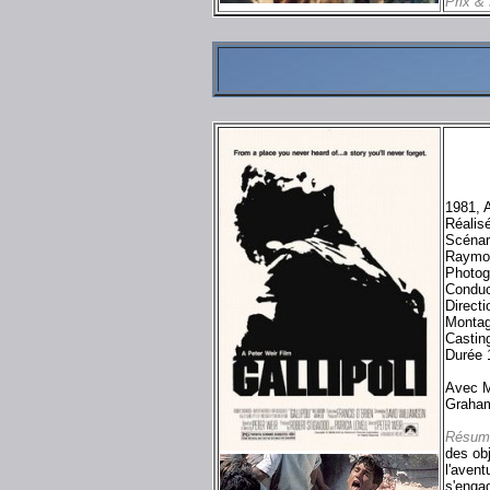
Prix &
1981, A
Réalis
Scénar
Raymo
Photog
Conduc
Directi
Montag
Casting
Durée 
Avec Ma
Graham
Résum
des obj
l'avent
s'engag