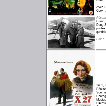
Avec R
Cook, 
Résum
Brand,
Doug S
pilotes
quotidi
Prix &
1931, 
Réalis
Scénar
Photog
Musiqu
Directi