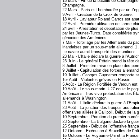
15 Mars - Fin de la bataille de Champagne
Champagne.
22 Mars - Paris est bombardée par un Zepp
9 Avril - Création de la Croix de Guerre.
18 Avril - L'aviateur Roland Garros est abat
22 Avril - Première utilisation de l’arme ch
24 avril - Arrestation et déportation de pl
par les Jeunes-Turcs. Date considérée s
génocide des Arméniens.
7 Mai - Torpillage par les Allemands du pa
irlandaises par un sous-marin allemand. 1
Le navire aurait transporté des munitions.
23 Mai - L'Italie déclare la guerre à l'Autri
23 Juin - Le général Pétain prend la tête d
8 Juillet - Première mise en place des per
9 Juillet - Capitulation des forces allema
19 Juillet - Georges Guynemer remporte sa
1er Août - Violentes grèves en Russie.
5 Août - La Région Fortifiée de Verdun est p
19 Août - Le sous-marin U-27 coule le paq
Américains. Très vive protestation des État
allemands à Washington.
21 Août - L’Italie déclare la guerre à l’Emp
23 Août - La jonction des troupes australie
offensives alliées à Gallipoli. Début de la
10 Septembre - Parution du premier numér
23 Septembre - La Bulgarie déclare la guer
25 Septembre - Début de l'offensive fran
12 Octobre - Exécution à Bruxelles de l'inf
16 Octobre - Le Royaume-Uni et la France d