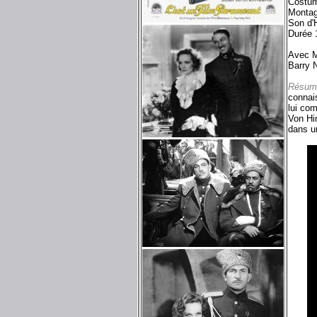
Costum
Montag
Son d'H
Durée 
Avec M
Barry N
Résum
connais
lui co
Von Hi
dans un