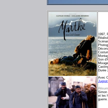
1997, 
Réalis
Scénar
Photog
Décors
Costum
Montag
Son d'
Mixage
Castin
Durée 
Avec C
Jugnot
Résum
Simon e
et les
guerre.