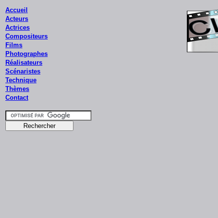
Accueil
Acteurs
Actrices
Compositeurs
Films
Photographes
Réalisateurs
Scénaristes
Technique
Thèmes
Contact