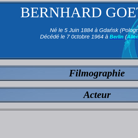
BERNHARD GOE
Né le 5 Juin 1884 à Gdańsk (Polog
Décédé le 7 0ctobre 1964 à
(
Berlin
Alle
Filmographie
Acteur