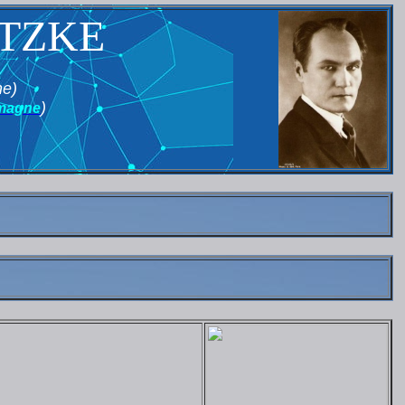
TZKE
ne)
)
magne