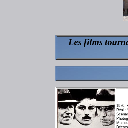
Les films tourn
1970, F
Réalisé
Scénari
Photog
Musiqu
Décors