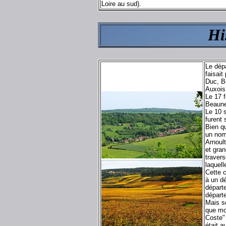
Loire au sud).
Hi
Le dépa
faisait
Duc, B
Auxois
Le 17 f
Beaune
Le 10 
furent
Bien qu
un nom
Arnoul
et gran
travers
laquell
Cette c
à un d
départ
départe
Mais se
que mo
Coste" 
était 