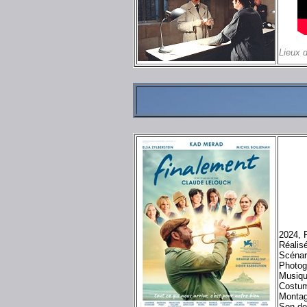
Lieux 
2024, 
Réalis
Scénari
Photog
Musiqu
Costum
Montag
Son de