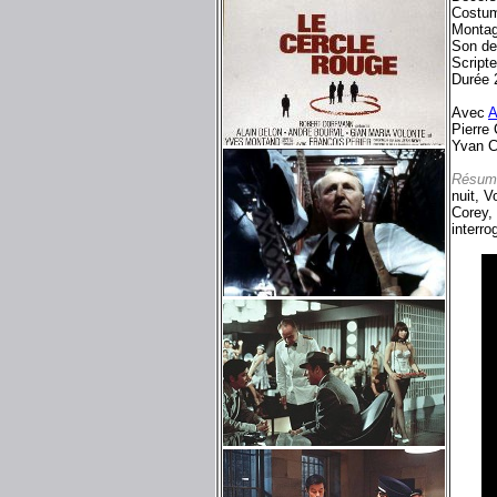
Costum
Montag
Son d
Script
Durée 
Avec
A
Pierre
Yvan C
Résum
nuit, V
Corey, 
interro