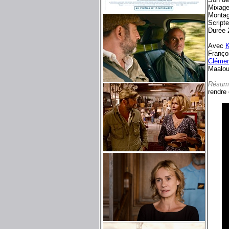
Mixage
Montag
Script
Durée 
Avec
K
Franço
Clémen
Maalouf
Résum
rendre 