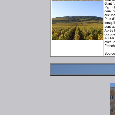
étant "
Parmi 
ceux d
aucune
Plus d'
lorsqu'
sont ap
Après l
occupé
Au 1er 
avec l
Franch
Source