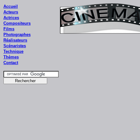
Accueil
Acteurs
Actrices
Compositeurs
Films
Photographes
Réalisateurs
Scénaristes
Technique
Thèmes
Contact