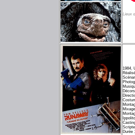
Lieux 
1984, 
Réalis
Scénar
Photog
Musiq
Décors
Directi
Costum
Montag
Mixage 
Montag
Ippolit
Castin
Scripte
Durée 