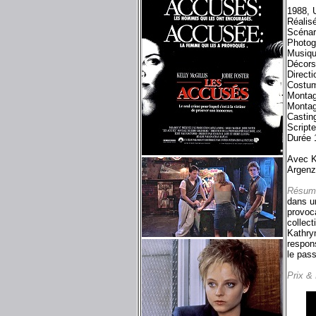
1988, 
Réalis
Scénar
Photog
Musiqu
Décors
Directi
Costum
Montag
Montage
Castin
Script
Durée 
Avec K
Argenz
Résum
dans un
provoca
collec
Kathryn
respons
le pass
Prix &