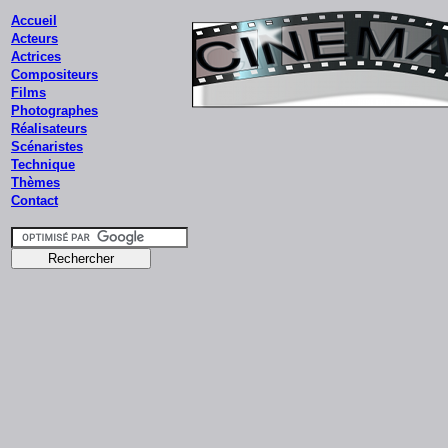
Accueil
Acteurs
Actrices
Compositeurs
Films
Photographes
Réalisateurs
Scénaristes
Technique
Thèmes
Contact