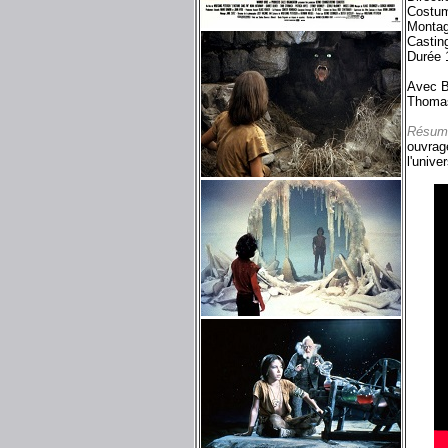
Costum
Montag
Castin
Durée 
Avec B
Thomas
Résum
ouvrage
l'unive