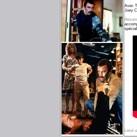
Avec T
Joey C
Résum
accomp
spécial
Lieux 