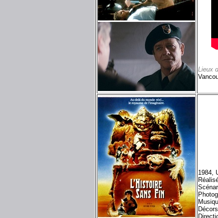
Lieux 
Vancou
1984, 
Réalis
Scénar
Photog
Musiqu
Décors
Directi