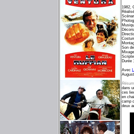
1982, 
Réalis
Scénar
Photog
Musiq
Décors
Directi
Costum
Montag
Son de
Mixag
Script
Durée 
Avec
L
August
Résum
dans u
ces lie
en cha
camp de
deux am