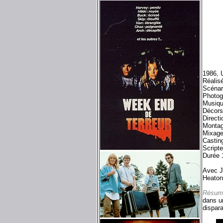
1986, 
Réalis
Scénar
Photog
Musiqu
Décors
Directi
Montag
Mixage
Castin
Script
Durée 
Avec J
Heaton
Résum
dans u
dispar