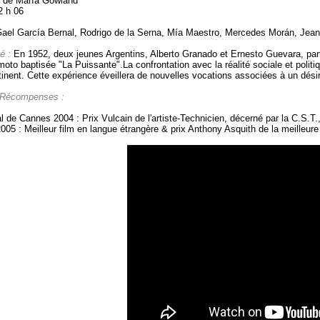
e de María Gowland
2 h 06
ael García Bernal, Rodrigo de la Serna, Mía Maestro, Mercedes Morán, Jean P
é :
En 1952, deux jeunes Argentins, Alberto Granado et Ernesto Guevara, parten
 moto baptisée "La Puissante".La confrontation avec la réalité sociale et polit
inent. Cette expérience éveillera de nouvelles vocations associées à un désir 
 Récompenses :
l de Cannes 2004 : Prix Vulcain de l'artiste-Technicien, décerné par la C.S.T
005 : Meilleur film en langue étrangère & prix Anthony Asquith de la meilleur