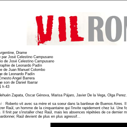
Argentine, Drame
é par José Celestino Campusano
io de José Celestino Campusano
raphie de Leonardo Padín
e de Juan Manuel Colombo
e de Leonardo Padín
Ernesto Angel Barrera
e son de Daniel Ibarrar
1 h 43
ehuén Zapata, Oscar Génova, Marisa Pájaro, Javier De la Vega, Olga Perez.
é :
Roberto vit avec sa mère et sa soeur dans la banlieue de Buenos Aires. Il 
rer Raúl, un homme de la cinquantaine qui l'invite rapidement chez lui. Une foi
 Il finit par s'installer chez Raúl, mais les absences répétées de ce dernier 
pardonner, Raúl devient de plus en plus agressif...