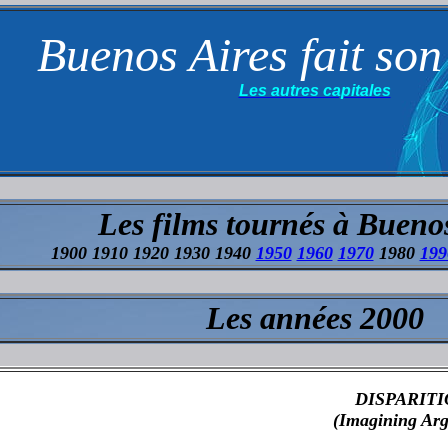
Buenos Aires fait so
Les autres capitales
Les films tournés à Bueno
1900 1910 1920 1930 1940
1950
1960
1970
1980
199
Les années 2000
DISPARIT
(Imagining Arg