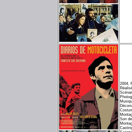
2004, 
Réalisé
Scénar
Photog
Musiqu
Décors
Costum
Montag
Son de
Montag
Castin