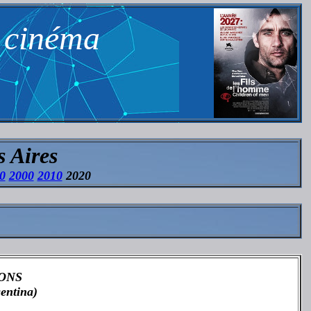
n cinéma
s Aires
0
2000
2010
2020
IONS
entina)