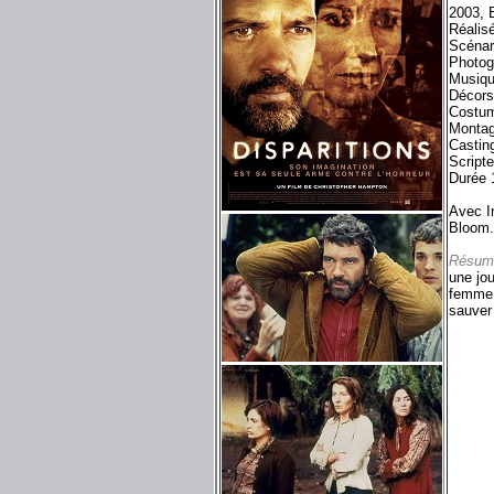
2003, 
Réalis
Scénar
Photog
Musiqu
Décors
Costum
Montag
Casting
Scripte
Durée 
Avec I
Bloom.
Résum
une jou
femme e
sauver 