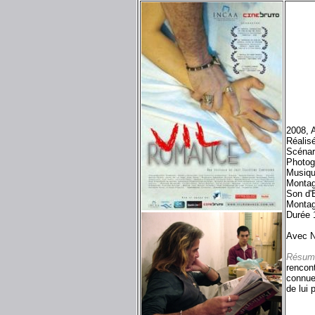
2008, 
Réalis
Scénar
Photog
Musiqu
Montag
Son d'
Montag
Durée 
Avec N
Résum
rencont
connue.
de lui 