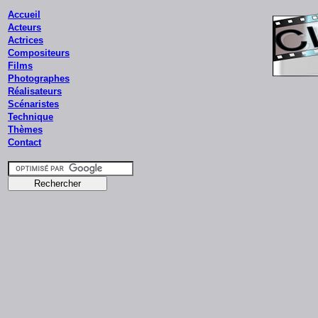
Accueil
Acteurs
Actrices
Compositeurs
Films
Photographes
Réalisateurs
Scénaristes
Technique
Thèmes
Contact