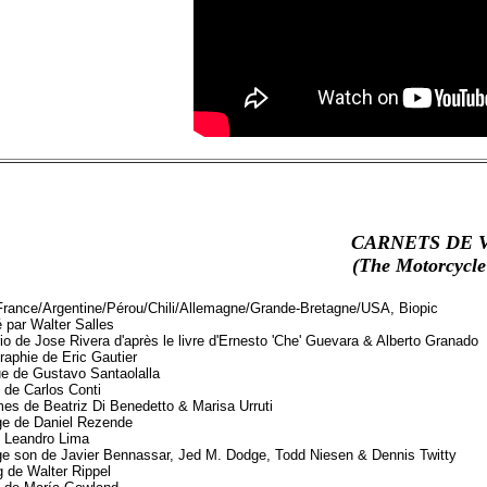
CARNETS DE 
(The Motorcycle
France/Argentine/Pérou/Chili/Allemagne/Grande-Bretagne/USA, Biopic
 par Walter Salles
io de Jose Rivera d'après le livre d'Ernesto 'Che' Guevara & Alberto Granado
raphie de Eric Gautier
e de Gustavo Santaolalla
 de Carlos Conti
es de Beatriz Di Benedetto & Marisa Urruti
e de Daniel Rezende
 Leandro Lima
e son de Javier Bennassar, Jed M. Dodge, Todd Niesen & Dennis Twitty
g de Walter Rippel