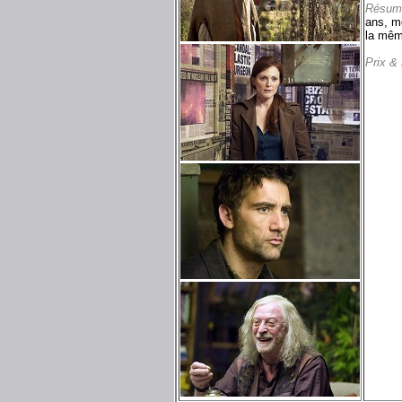
Résum
ans, m
la mêm
Prix &