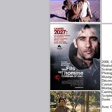
2006, 
Réalis
Scénar
Photog
Musiqu
Décors
Costu
Montag
Castin
Script
Durée 
Avec C