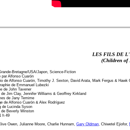
LES FILS DE 
(Children of
Grande-Bretagne/USA/Japon, Science-Fiction
é par Alfonso Cuarón
io de Alfonso Cuarón, Timothy J. Sexton, David Arata, Mark Fergus & Hawk
raphie de Emmanuel Lubezki
e de John Tavener
 de Jim Clay, Jennifer Williams & Geoffrey Kirkland
mes de Jany Temime
e de Alfonso Cuarón & Alex Rodríguez
g de Lucinda Syson
e de Beverly Winston
1 h 49
live Owen, Julianne Moore, Charlie Hunnam,
Gary Oldman
, Chiwetel Ejiofor,