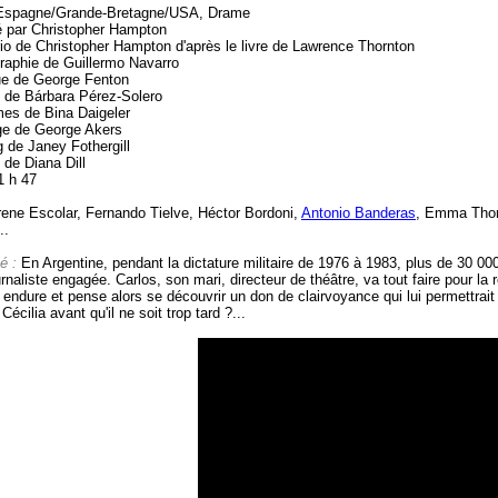
Espagne/Grande-Bretagne/USA, Drame
é par Christopher Hampton
io de Christopher Hampton d'après le livre de Lawrence Thornton
raphie de Guillermo Navarro
e de George Fenton
 de Bárbara Pérez-Solero
es de Bina Daigeler
e de George Akers
 de Janey Fothergill
 de Diana Dill
1 h 47
rene Escolar, Fernando Tielve, Héctor Bordoni,
Antonio Banderas
, Emma Thomp
..
é :
En Argentine, pendant la dictature militaire de 1976 à 1983, plus de 30 00
rnaliste engagée. Carlos, son mari, directeur de théâtre, va tout faire pour l
ndure et pense alors se découvrir un don de clairvoyance qui lui permettrait de
Cécilia avant qu'il ne soit trop tard ?...