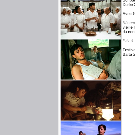
Script
Durée 
Avec G
Résum
vieille
du cont
Prix &
Festiva
Bafta 2