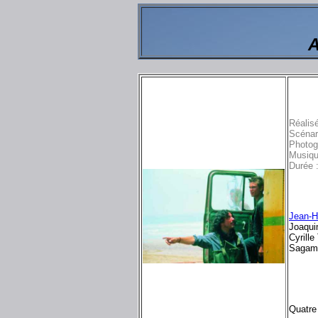
A
Réalis
Scénar
Photog
Musiqu
Durée 
Jean-H
Joaquim
Cyrille 
Sagamo
Quatre 