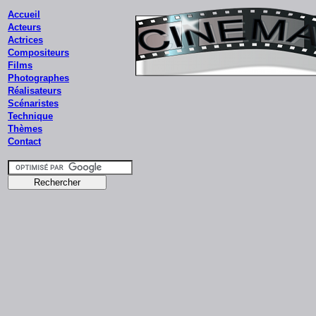
Accueil
Acteurs
Actrices
Compositeurs
Films
Photographes
Réalisateurs
Scénaristes
Technique
Thèmes
Contact