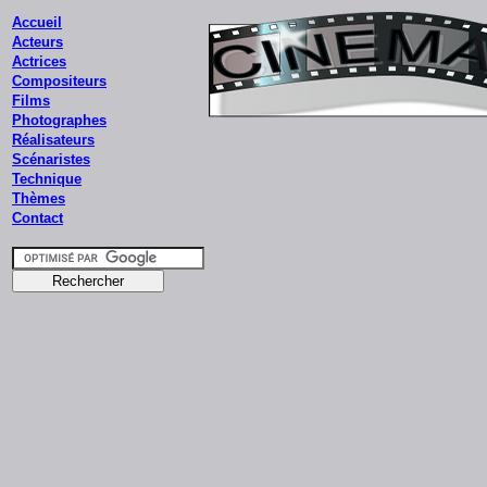
Accueil
Acteurs
Actrices
Compositeurs
Films
Photographes
Réalisateurs
Scénaristes
Technique
Thèmes
Contact