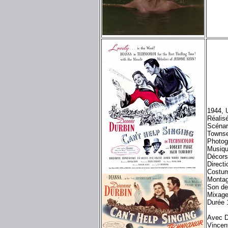
1944, 
Réalis
Scénar
Townse
Photog
Musiqu
Décor
Directi
Costum
Montag
Son d
Mixage
Durée 
Avec D
Vincen