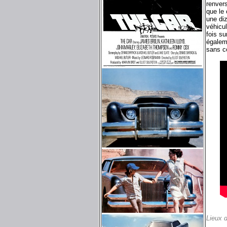
renver
que le
une di
véhicul
fois su
égaleme
sans co
Lieux 