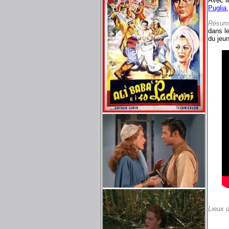
Avec M
Puglia
Résum
dans le
du jeun
Lieux 