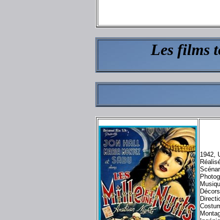
Les films 
1942, 
Réalis
Scénar
Photog
Musiq
Décor
Directi
Costu
Monta