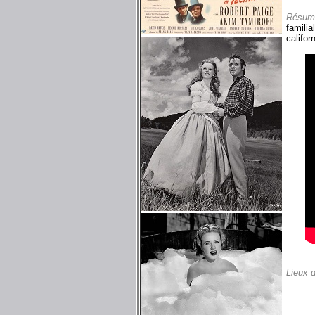
Résum
familia
califor
Lieux 