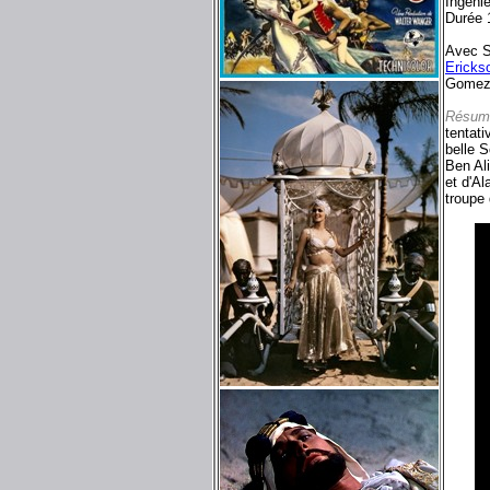
Ingéni
Durée 
Avec S
Ericks
Gomez,
Résum
tentati
belle S
Ben Al
et d'A
troupe