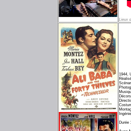
Lieux 
1944, 
Réalis
Scénar
Photog
Musiq
Décor
Directi
Costu
Monta
Ingéni
Durée 