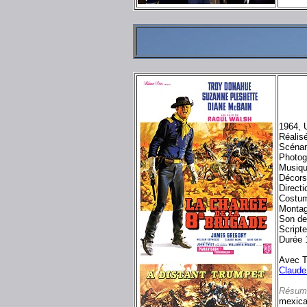
1964, 
Réalis
Scénar
Photogr
Musiq
Décors
Directi
Costu
Montag
Son de
Script
Durée 
Avec T
Claude
Résum
mexicai