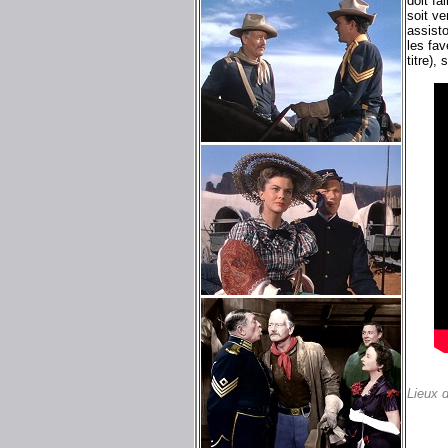
doit fa
soit ve
assisto
les fav
titre),
Lieux 