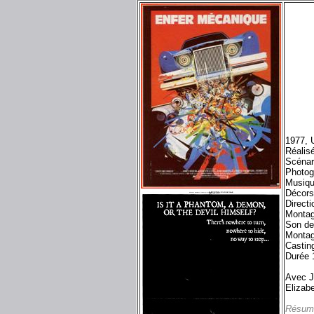
1977, 
Réalisé
Scénar
Photog
Musiqu
Décors
Directi
Montag
Son de
Montag
Castin
Durée 
Avec J
Elizab
Résum