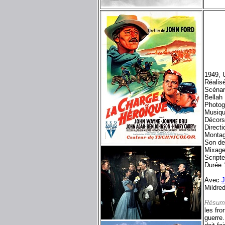
1949, 
Réalis
Scénar
Bellah
Photog
Musiqu
Décors
Direct
Montag
Son d
Mixag
Script
Durée 
Avec
Mildred
Résum
les fro
guerre.