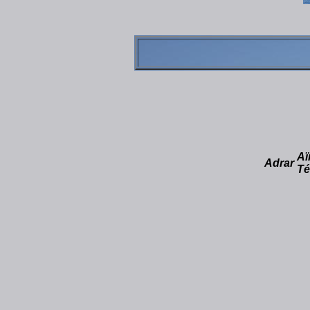
Aï
Adrar
Té