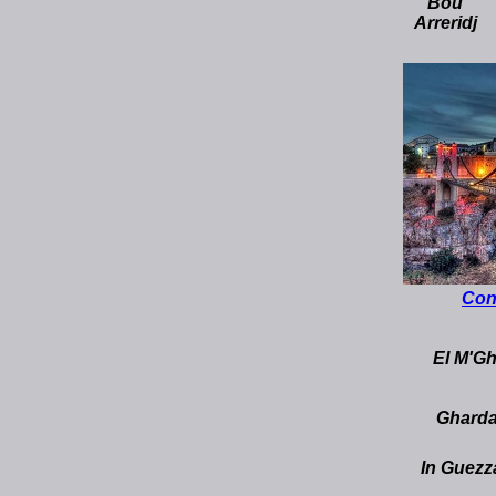
Bou
Arreridj
Con
El M'Gh
Gharda
In Guez