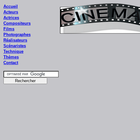
Accueil
Acteurs
Actrices
Compositeurs
Films
Photographes
Réalisateurs
Scénaristes
Technique
Thèmes
Contact