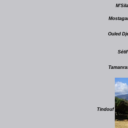
M'Sil
Mostag
Ouled Dje
Sétif
Tamanra
Tindouf