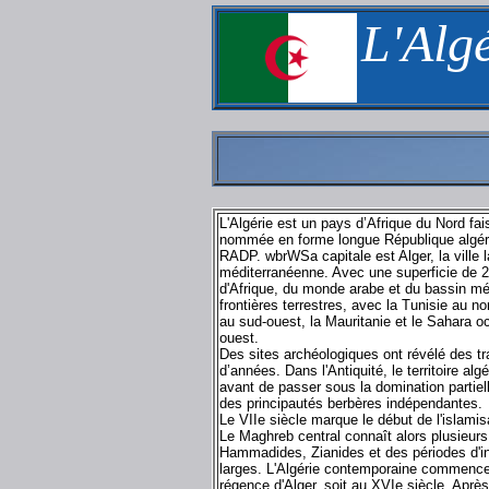
L'Algé
L'Algérie est un pays d’Afrique du Nord fa
nommée en forme longue République algéri
RADP. wbrWSa capitale est Alger, la ville 
méditerranéenne. Avec une superficie de 2 
d'Afrique, du monde arabe et du bassin mé
frontières terrestres, avec la Tunisie au nor
au sud-ouest, la Mauritanie et le Sahara oc
ouest.
Des sites archéologiques ont révélé des t
d’années. Dans l'Antiquité, le territoire a
avant de passer sous la domination partie
des principautés berbères indépendantes.
Le VIIe siècle marque le début de l'islamisat
Le Maghreb central connaît alors plusieurs
Hammadides, Zianides et des périodes d'i
larges. L'Algérie contemporaine commence à
régence d'Alger, soit au XVIe siècle. Après