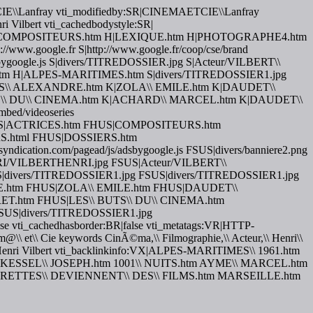
AETCIE\\Lanfray vti_modifiedby:SR|CINEMAETCIE\\Lanfray
ri Vilbert vti_cachedbodystyle:SR|
ES.htm H|COMPOSITEURS.htm H|LEXIQUE.htm H|PHOTOGRAPHE4.htm
.google.fr S|http://www.google.fr/coop/cse/brand
/adsbygoogle.js S|divers/TITREDOSSIER.jpg S|Acteur/VILBERT\\
m H|ALPES-MARITIMES.htm S|divers/TITREDOSSIER1.jpg
S\\ ALEXANDRE.htm K|ZOLA\\ EMILE.htm K|DAUDET\\
S\\ DU\\ CINEMA.htm K|ACHARD\\ MARCEL.htm K|DAUDET\\
ed/videoseries
tm FHUS|ACTRICES.htm FHUS|COMPOSITEURS.htm
html FHUS|DOSSIERS.htm
yndication.com/pagead/js/adsbygoogle.js FSUS|divers/banniere2.png
HENRI/VILBERTHENRI.jpg FSUS|Acteur/VILBERT\\
ers/TITREDOSSIER1.jpg FSUS|divers/TITREDOSSIER1.jpg
htm FHUS|ZOLA\\ EMILE.htm FHUS|DAUDET\\
.htm FHUS|LES\\ BUTS\\ DU\\ CINEMA.htm
S|divers/TITREDOSSIER1.jpg
lse vti_cachedhasborder:BR|false vti_metatags:VR|HTTP-
\ et\\ Cie keywords CinÃ©ma,\\ Filmographie,\\ Acteur,\\ Henri\\
e:SR|Henri Vilbert vti_backlinkinfo:VX|ALPES-MARITIMES\\ 1961.htm
ESSEL\\ JOSEPH.htm 1001\\ NUITS.htm AYME\\ MARCEL.htm
RETTES\\ DEVIENNENT\\ DES\\ FILMS.htm MARSEILLE.htm