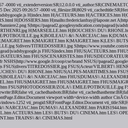
:26:57 -0000 vti_extenderversion:SR|12.0.0.0 vti_author:SR|CINEM
Dec 2025 09:26:57 -0000 vti_filesize:IR|8029 vti_cachedtitle:SR|Hen
agead/js/adsbygoogle.js H|index.htm H|ACTEURS.htm H|ACTRIC
OSSIERS.htm H|mailto:fredericlanfray@laposte.net A|http://www
rs/banniere2.png S|https://pagead2.googlesyndication.com/pagead/js
ERTHENRI.jpg H|MARSEILLE.htm H|BOUCHES\\ DU\\ RHONE.ht
LE/POTBOUILLE.jpg K|BOILEAU\\ &\\ NARCEJAC.htm K|DUMA
K|MAIGRET.htm K|MAIGRET.htm K|MAIGRET.htm K|LES\\ BUT
 S|divers/TITREDOSSIER1.jpg S|https://www.youtube.com/emb
.com/pagead/js/adsbygoogle.js FHUS|index.htm FHUS|ACTEURS.h
SATEURS.htm FHUS|SCENARISTES.htm FHUS|DECORATEURS.
r NSHS|http://www.google.fr/coop/cse/brand NSUS|//pagead2.googles
oogle.js FSUS|divers/TITREDOSSIER.jpg FSUS|Acteur/VILBERT\\ 
ES\\ DU\\ RHONE.htm NHUS|ALPES-MARITIMES.htm FSUS|div
|BOILEAU\\ &\\ NARCEJAC.htm FHUS|DUMAS\\ ALEXANDRE.
EL.htm FHUS|MAIGRET.htm FHUS|MAIGRET.htm FHUS|MAIGRET
m FSUS|PHOTODOSSIER/ZOLA\\ EMILE/POTBOUILLE.jpg FSU
write:BR|false vti_cachedhasbots:BR|false vti_cachedhastheme:BR|fa
tPage.Editor.Document viewport width=device-width author CinÃ©m@\
et:SR|windows-1252 vti_progid:SR|FrontPage.Editor.Document vti_titl
&\\ NARCEJAC.htm DUMAS\\ ALEXANDRE.htm PARIS1944.htm K
tm ACTEURS.htm LES\\ BUTS\\ DU\\ CINEMA.htm LES\\ OPE
NT.htm TRAINS\\ &\\ CINEMAS.html