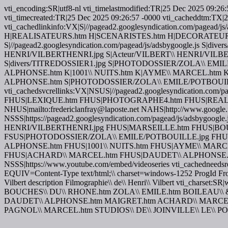
vti_encoding:SR|utf8-nl vti_timelastmodified:TR|25 Dec 2025 09
vti_timecreated:TR|25 Dec 2025 09:26:57 -0000 vti_cacheddtm:TX|25 
vti_cachedlinkinfo:VX|S|//pagead2.googlesyndication.com/p
H|REALISATEURS.htm H|SCENARISTES.htm H|DECORATEURS.html H|D
S|//pagead2.googlesyndication.com/pagead/js/adsbygoogle.js S|dive
HENRI/VILBERTHENRI.jpg S|Acteur/VILBERT\\ HENRI/VILB
S|divers/TITREDOSSIER1.jpg S|PHOTODOSSIER/ZOLA\\ EMI
ALPHONSE.htm K|1001\\ NUITS.htm K|AYME\\ MARCEL.htm 
ALPHONSE.htm S|PHOTODOSSIER/ZOLA\\ EMILE/POTBOUILLE.jpg
vti_cachedsvcrellinks:VX|NSUS|//pagead2.googlesyndication
FHUS|LEXIQUE.htm FHUS|PHOTOGRAPHE4.htm FHUS|REALI
NHUS|mailto:fredericlanfray@laposte.net NAHS|http://www.google.f
NSSS|https://pagead2.googlesyndication.com/pagead/js/adsbyg
HENRI/VILBERTHENRI.jpg FHUS|MARSEILLE.htm FHUS|BOUCH
FSUS|PHOTODOSSIER/ZOLA\\ EMILE/POTBOUILLE.jpg FHUS
ALPHONSE.htm FHUS|1001\\ NUITS.htm FHUS|AYME\\ MARC
FHUS|ACHARD\\ MARCEL.htm FHUS|DAUDET\\ ALPHONSE.ht
NSSS|https://www.youtube.com/embed/videoseries vti_cachedneedsre
EQUIV=Content-Type text/html;\\ charset=windows-1252 ProgId Fron
Vilbert description Filmographie\\ de\\ Henri\\ Vilbert vti_chars
BOUCHES\\ DU\\ RHONE.htm ZOLA\\ EMILE.htm BOILEAU\\ 
DAUDET\\ ALPHONSE.htm MAIGRET.htm ACHARD\\ MARCEL.h
PAGNOL\\ MARCEL.htm STUDIOS\\ DE\\ JOINVILLE\\ LE\\ PO