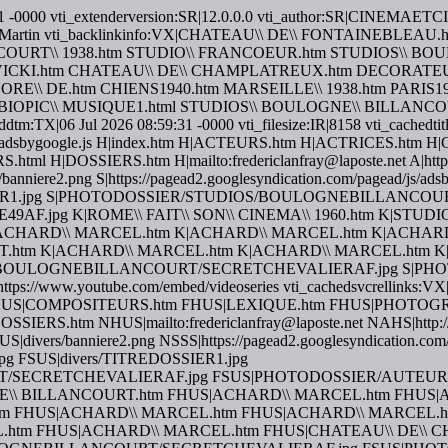
59:31 -0000 vti_extenderversion:SR|12.0.0.0 vti_author:SR|CINEMA
|Yvonne Martin vti_backlinkinfo:VX|CHATEAU\\ DE\\ FONTAINEB
OURT\\ 1938.htm STUDIO\\ FRANCOEUR.htm STUDIOS\\ BOU
 VICKI.htm CHATEAU\\ DE\\ CHAMPLATREUX.htm DECORATEU
 DE.htm CHIENS1940.htm MARSEILLE\\ 1938.htm PARIS1938.
m BIOPIC\\ MUSIQUE1.html STUDIOS\\ BOULOGNE\\ BILLANCOU
ddtm:TX|06 Jul 2026 08:59:31 -0000 vti_filesize:IR|8158 vti_cachedti
agead/js/adsbygoogle.js H|index.htm H|ACTEURS.htm H|ACTRIC
OSSIERS.htm H|mailto:fredericlanfray@laposte.net A|http://www
ers/banniere2.png S|https://pagead2.googlesyndication.com/pagead/js
DOSSIER1.jpg S|PHOTODOSSIER/STUDIOS/BOULOGNEBILLANC
.jpg K|ROME\\ FAIT\\ SON\\ CINEMA\\ 1960.htm K|STUD
ACHARD\\ MARCEL.htm K|ACHARD\\ MARCEL.htm K|ACHARD
T.htm K|ACHARD\\ MARCEL.htm K|ACHARD\\ MARCEL.htm 
S/BOULOGNEBILLANCOURT/SECRETCHEVALIERAF.jpg S|PH
/www.youtube.com/embed/videoseries vti_cachedsvcrellinks:VX|NSU
 FHUS|COMPOSITEURS.htm FHUS|LEXIQUE.htm FHUS|PHOTOG
htm NHUS|mailto:fredericlanfray@laposte.net NAHS|http://www.
SUS|divers/banniere2.png NSSS|https://pagead2.googlesyndication.c
pg FSUS|divers/TITREDOSSIER1.jpg
SECRETCHEVALIERAF.jpg FSUS|PHOTODOSSIER/AUTEUR/A
OGNE\\ BILLANCOURT.htm FHUS|ACHARD\\ MARCEL.htm FHUS
 FHUS|ACHARD\\ MARCEL.htm FHUS|ACHARD\\ MARCEL.htm
htm FHUS|ACHARD\\ MARCEL.htm FHUS|CHATEAU\\ DE\\ 