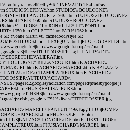
ETCIE\\Lanfray vti_modifiedby:SR|CINEMAETCIE\\Lanfray
LEAU.htm STUDIOS\\ EPINAY.htm STUDIOS\\ BOULOGNE\\
LOGNE\\ BILLANCOURT\\ 1946.htm STUDIOS\\ BOULOGNE\\
RS.html PARIS1950.htm STUDIOS\\ BOULOGNE\\
htm STUDIOS\\ DE\\ JOINVILLE\\ LE\\ PONT.htm
RT\\ 1950.htm COLETTE.htm PARIS1962.htm
tle:SR|Yvonne Martin vti_cachedbodystyle:SR|
ES.htm H|COMPOSITEURS.htm H|LEXIQUE.htm H|PHOTOGRAPHE4.htm
.google.fr S|http://www.google.fr/coop/cse/brand
/adsbygoogle.js S|divers/TITREDOSSIER.jpg H|HAUTS\\ DE\\
OURT/SECRETCHEVALIERAF.jpg
IOS\\ BOULOGNE\\ BILLANCOURT.htm K|ACHARD\\
\\ MARCEL.htm K|ACHARD\\ MARCEL.htm K|BALZAC\\
K|CHATEAU\\ DE\\ CHAMPLATREUX.htm K|ACHARD\\
OTODOSSIER/AUTEUR/ACHARD\\
S|//pagead2.googlesyndication.com/pagead/js/adsbygoogle.js
RAPHE4.htm FHUS|REALISATEURS.htm
google.fr NSHS|http://www.google.fr/coop/cse/brand
om/pagead/js/adsbygoogle.js FSUS|divers/TITREDOSSIER.jpg
CHARD\\ MARCEL/JEANLUNE49AF.jpg FHUS|ROME\\
|ACHARD\\ MARCEL.htm FHUS|COLETTE.htm
 FHUS|BALZAC\\ HONORE\\ DE.htm FHUS|STUDIOS\\
CHAMPLATREUX.htm FHUS|ACHARD\\ MARCEL.htm