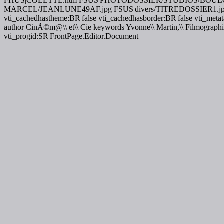
FHUS|COLETTE.htm FSUS|PHOTODOSSIER/STUDIOS/BOU
MARCEL/JEANLUNE49AF.jpg FSUS|divers/TITREDOSSIER1.jpg NSSS|h
vti_cachedhastheme:BR|false vti_cachedhasborder:BR|false vti_me
author CinÃ©m@\\ et\\ Cie keywords Yvonne\\ Martin,\\ Filmographie
vti_progid:SR|FrontPage.Editor.Document