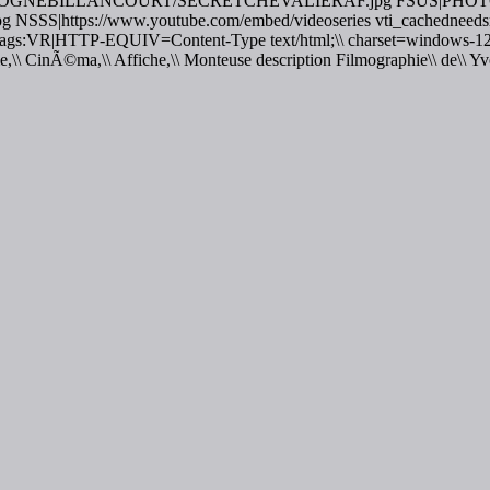
LOGNEBILLANCOURT/SECRETCHEVALIERAF.jpg FSUS|PHO
ttps://www.youtube.com/embed/videoseries vti_cachedneedsrewri
tatags:VR|HTTP-EQUIV=Content-Type text/html;\\ charset=windows-12
,\\ CinÃ©ma,\\ Affiche,\\ Monteuse description Filmographie\\ de\\ Y