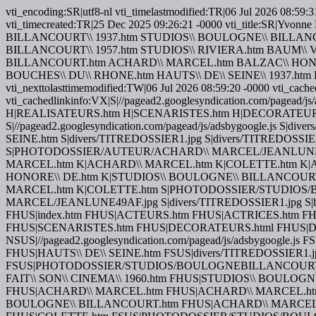
vti_encoding:SR|utf8-nl vti_timelastmodified:TR|06 Jul 2026 08:
vti_timecreated:TR|25 Dec 2025 09:26:21 -0000 vti_title:SR
BILLANCOURT\\ 1937.htm STUDIOS\\ BOULOGNE\\ BILLANC
BILLANCOURT\\ 1957.htm STUDIOS\\ RIVIERA.htm BAUM\\
BILLANCOURT.htm ACHARD\\ MARCEL.htm BALZAC\\ HONORE\\
BOUCHES\\ DU\\ RHONE.htm HAUTS\\ DE\\ SEINE\\ 1937.ht
vti_nexttolasttimemodified:TW|06 Jul 2026 08:59:20 -0000 vti_cache
vti_cachedlinkinfo:VX|S|//pagead2.googlesyndication.com/p
H|REALISATEURS.htm H|SCENARISTES.htm H|DECORATEURS.html H|D
S|//pagead2.googlesyndication.com/pagead/js/adsbygoogle.js S|div
SEINE.htm S|divers/TITREDOSSIER1.jpg S|divers/TITRE
S|PHOTODOSSIER/AUTEUR/ACHARD\\ MARCEL/JEANLUNE49AF
MARCEL.htm K|ACHARD\\ MARCEL.htm K|COLETTE.htm K|
HONORE\\ DE.htm K|STUDIOS\\ BOULOGNE\\ BILLANCOUR
MARCEL.htm K|COLETTE.htm S|PHOTODOSSIER/STUDIO
MARCEL/JEANLUNE49AF.jpg S|divers/TITREDOSSIER1.jpg S|https:/
FHUS|index.htm FHUS|ACTEURS.htm FHUS|ACTRICES.htm
FHUS|SCENARISTES.htm FHUS|DECORATEURS.html FHUS|DOSSIERS.
NSUS|//pagead2.googlesyndication.com/pagead/js/adsbygoogle.js F
FHUS|HAUTS\\ DE\\ SEINE.htm FSUS|divers/TITREDOSSIER1.j
FSUS|PHOTODOSSIER/STUDIOS/BOULOGNEBILLANCOURT/
FAIT\\ SON\\ CINEMA\\ 1960.htm FHUS|STUDIOS\\ BOUL
FHUS|ACHARD\\ MARCEL.htm FHUS|ACHARD\\ MARCEL.htm
BOULOGNE\\ BILLANCOURT.htm FHUS|ACHARD\\ MARCEL.