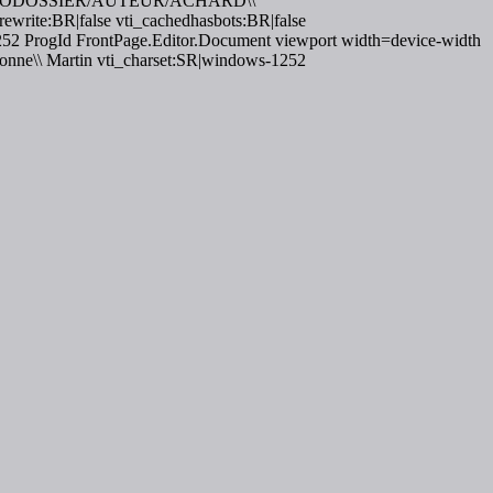
TODOSSIER/AUTEUR/ACHARD\\
te:BR|false vti_cachedhasbots:BR|false
52 ProgId FrontPage.Editor.Document viewport width=device-width
vonne\\ Martin vti_charset:SR|windows-1252