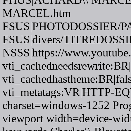
MARCEL.htm
FSUS|PHOTODOSSIER/P
FSUS|divers/TITREDOSSI
NSSS|https://www.youtube
vti_cachedneedsrewrite:BR|
vti_cachedhastheme:BR|fals
vti_metatags:VR|HTTP-EQU
charset=windows-1252 Pro
viewport width=device-wid