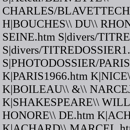
CHARLES/BLAVETTECHA
H|BOUCHES\\ DU\\ RHON
SEINE.htm S|divers/TITR
S|divers/TITREDOSSIER1.
S|PHOTODOSSIER/PARIS
K|PARIS1966.htm K|NICE\
K|BOILEAU\\ &\\ NARCEJ
K|SHAKESPEARE\\ WILL
HONORE\\ DE.htm K|AC
K|ACHARD\\ MARCEL.h