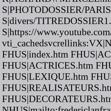
S|PHOTODOSSIER/PARIS
S|divers/TITREDOSSIER1.
S|https://www.youtube.com
vti_cachedsvcrellinks:VX|
FHUS|index.htm FHUS|A
FHUS|ACTRICES.htm FH
FHUS|LEXIQUE.htm FH
FHUS|REALISATEURS.ht
FHUS|DECORATEURS.htm
NHUS|mailto:fredericlanfr