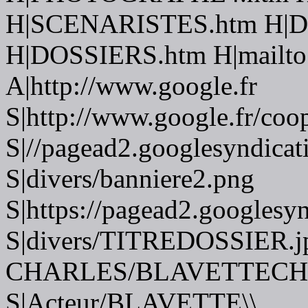
H|SCENARISTES.htm H|
H|DOSSIERS.htm H|mailto:f
A|http://www.google.fr
S|http://www.google.fr/coo
S|//pagead2.googlesyndicat
S|divers/banniere2.png
S|https://pagead2.googlesy
S|divers/TITREDOSSIER.j
CHARLES/BLAVETTECHA
S|Acteur/BLAVETTE\\