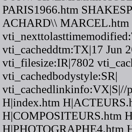
PARIS1966.htm SHAKES
ACHARD\\ MARCEL.htm 
vti_nexttolasttimemodifie
vti_cacheddtm:TX|17 Jun 2
vti_filesize:IR|7802 vti_cac
vti_cachedbodystyle:SR|
vti_cachedlinkinfo:VX|S|//
H|index.htm H|ACTEURS.
H|COMPOSITEURS.htm H
H|PHOTOGRAPHE4.htm H