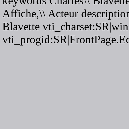
keywords Charles\\ Blavett
Affiche,\\ Acteur descriptio
Blavette vti_charset:SR|w
vti_progid:SR|FrontPage.E