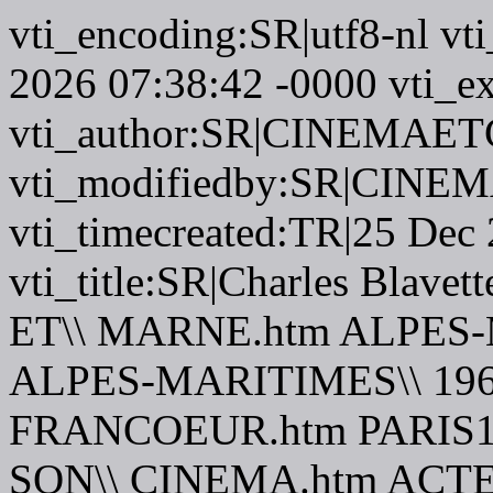
vti_encoding:SR|utf8-nl vt
2026 07:38:42 -0000 vti_ex
vti_author:SR|CINEMAETC
vti_modifiedby:SR|CINEM
vti_timecreated:TR|25 Dec
vti_title:SR|Charles Blave
ET\\ MARNE.htm ALPES-
ALPES-MARITIMES\\ 196
FRANCOEUR.htm PARIS19
SON\\ CINEMA.htm ACT