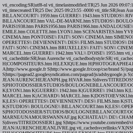
vti_encoding:SR|utf8-nl vti_timelastmodified:TR|25 Jun 2026 09:
vti_timecreated:TR|25 Dec 2025 09:23:55 -0000 vti_title:SR|
BILLANCOURT\\ 1959.htm GUERRE\\ 1943.htm STUDIOS\\ R
BILLANCOURT.htm VAL-DE-MARNE.htm STUDIOS\\ BOULOGN
PARIS1938.htm PARIS1956.htm PARIS1966.htm ANDALOUSIE\
EMILE.htm COLETTE.htm LYON1.htm SCENARISTES.htm YVELI
CINEMA.htm PONTOISE\\ FAIT\\ SON\\ CINEMA.htm SIMEN
OPERETTES\\ DEVIENNENT\\ DES\\ FILMS.htm STUDIOS\\ DE\
FAIT\\ SON\\ CINEMA.htm BRUXELLES\\ FAIT\\ SON\\ CINEMA\
MARCEL.htm GUERRE\\ 1942.htm VAL\\ D'OISE\\ 1955.htm vti_nextt
vti_cachedtitle:SR|Jean Aurenche vti_cachedbodystyle:SR| vti_ca
H|COMPOSITEURS.htm H|LEXIQUE.htm H|PHOTOGRAPHE4.htm H
A|http://www.google.fr S|http://www.google.fr/coop/cse/brand S|//pa
S|https://pagead2.googlesyndication.com/pagead/js/adsbygoo
JEAN/AURENCHEJEANPH.jpg H|VAR.htm S|divers/TITREDO
S|PHOTODOSSIER/STUDIOS/BOULOGNEBILLANCOURT/OCCUP
K|LYON1.htm K|GUERRE\\ 1942.htm K|GUERRE\\ 1943.htm K|
MARCEL.htm K|ACHARD\\ MARCEL.htm K|DOSTOIEVSKI.htm H
K|LES\\ OPERETTES\\ DEVIENNENT\\ DES\\ FILMS.htm K|
K|STUDIOS\\ BOULOGNE\\ BILLANCOURT.htm K|LES\\ OP
S|PHOTODOSSIER/STUDIOS/BOULOGNEBILLANCOURT/OCCUP
MARNE/UNAMOURSWANNAF.jpg K|CHATEAU\\ DE\\ CHAM
S|divers/TITREDOSSIER1.jpg S|https://www.youtube.com/embed/
JEAN/AURENCHEJEANLIVRE.jpg vti_cachedsvcrellinks:VX|NSUS|