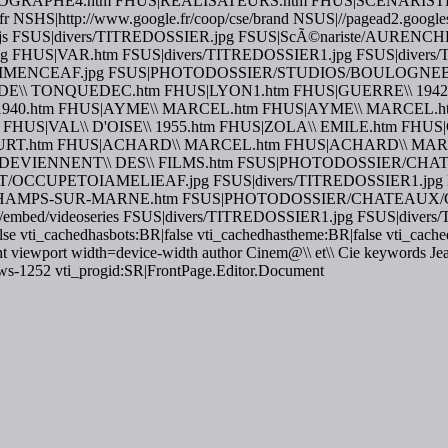
OGRAPHE4.htm FHUS|REALISATEURS.htm FHUS|SCENARISTE
r NSHS|http://www.google.fr/coop/cse/brand NSUS|//pagead2.googles
ygoogle.js FSUS|divers/TITREDOSSIER.jpg FSUS|ScÃ©nariste/AU
HUS|VAR.htm FSUS|divers/TITREDOSSIER1.jpg FSUS|divers/
ENCEAF.jpg FSUS|PHOTODOSSIER/STUDIOS/BOULOGNEBI
E\\ TONQUEDEC.htm FHUS|LYON1.htm FHUS|GUERRE\\ 1942.ht
\ 1940.htm FHUS|AYME\\ MARCEL.htm FHUS|AYME\\ MARCEL
US|VAL\\ D'OISE\\ 1955.htm FHUS|ZOLA\\ EMILE.htm FHUS
URT.htm FHUS|ACHARD\\ MARCEL.htm FHUS|ACHARD\\ MARCE
\ DEVIENNENT\\ DES\\ FILMS.htm FSUS|PHOTODOSSIER/
CUPETOIAMELIEAF.jpg FSUS|divers/TITREDOSSIER1.jpg
HAMPS-SUR-MARNE.htm FSUS|PHOTODOSSIER/CHATEAUX/
m/embed/videoseries FSUS|divers/TITREDOSSIER1.jpg FSUS|div
ti_cachedhasbots:BR|false vti_cachedhastheme:BR|false vti_cach
t viewport width=device-width author Cinem@\\ et\\ Cie keywords Jean
dows-1252 vti_progid:SR|FrontPage.Editor.Document