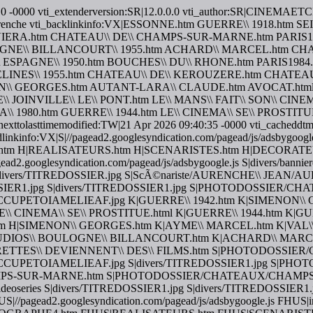
07:10 -0000 vti_extenderversion:SR|12.0.0.0 vti_author:SR|CINEMA
Jean Aurenche vti_backlinkinfo:VX|ESSONNE.htm GUERRE\\ 1918.h
IVIERA.htm CHATEAU\\ DE\\ CHAMPS-SUR-MARNE.htm PARIS1
E\\ BILLANCOURT\\ 1955.htm ACHARD\\ MARCEL.htm CHAT
\ ESPAGNE\\ 1950.htm BOUCHES\\ DU\\ RHONE.htm PARIS1984
NES\\ 1955.htm CHATEAU\\ DE\\ KEROUZERE.htm CHATEAU\\ D
ON\\ GEORGES.htm AUTANT-LARA\\ CLAUDE.htm AVOCAT.htm
\ JOINVILLE\\ LE\\ PONT.htm LE\\ MANS\\ FAIT\\ SON\\ CIN
\ 1980.htm GUERRE\\ 1944.htm LE\\ CINEMA\\ SE\\ PROSTITUE
olasttimemodified:TW|21 Apr 2026 09:40:35 -0000 vti_cacheddtm:TX
chedlinkinfo:VX|S|//pagead2.googlesyndication.com/pagead/js/adsb
|REALISATEURS.htm H|SCENARISTES.htm H|DECORATEURS.html
gead2.googlesyndication.com/pagead/js/adsbygoogle.js S|divers/bannie
gle.js S|divers/TITREDOSSIER.jpg S|ScÃ©nariste/AURENCHE\\ J
SSIER1.jpg S|divers/TITREDOSSIER1.jpg S|PHOTODOSSIE
ETOIAMELIEAF.jpg K|GUERRE\\ 1942.htm K|SIMENON\\ G
LE\\ CINEMA\\ SE\\ PROSTITUE.html K|GUERRE\\ 1944.htm K|
|SIMENON\\ GEORGES.htm K|AYME\\ MARCEL.htm K|VAL\\ D'
STUDIOS\\ BOULOGNE\\ BILLANCOURT.htm K|ACHARD\\ MARC
ERETTES\\ DEVIENNENT\\ DES\\ FILMS.htm S|PHOTODOS
ETOIAMELIEAF.jpg S|divers/TITREDOSSIER1.jpg S|PHO
PS-SUR-MARNE.htm S|PHOTODOSSIER/CHATEAUX/CHAMPS
videoseries S|divers/TITREDOSSIER1.jpg S|divers/TITREDOSSIER
//pagead2.googlesyndication.com/pagead/js/adsbygoogle.js F