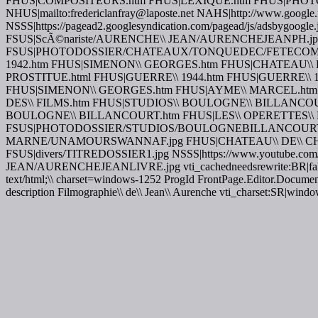
FHUS|COMPOSITEURS.htm FHUS|LEXIQUE.htm FHUS|PHOT
NHUS|mailto:fredericlanfray@laposte.net NAHS|http://www.google.f
NSSS|https://pagead2.googlesyndication.com/pagead/js/adsb
FSUS|ScÃ©nariste/AURENCHE\\ JEAN/AURENCHEJEANPH.jpg F
FSUS|PHOTODOSSIER/CHATEAUX/TONQUEDEC/FETECOMM
1942.htm FHUS|SIMENON\\ GEORGES.htm FHUS|CHATEAU\\ D
PROSTITUE.html FHUS|GUERRE\\ 1944.htm FHUS|GUERRE\
FHUS|SIMENON\\ GEORGES.htm FHUS|AYME\\ MARCEL.htm FH
DES\\ FILMS.htm FHUS|STUDIOS\\ BOULOGNE\\ BILLANCO
BOULOGNE\\ BILLANCOURT.htm FHUS|LES\\ OPERETTES\
FSUS|PHOTODOSSIER/STUDIOS/BOULOGNEBILLANCOURT/OC
MARNE/UNAMOURSWANNAF.jpg FHUS|CHATEAU\\ DE\\ C
FSUS|divers/TITREDOSSIER1.jpg NSSS|https://www.youtube.co
JEAN/AURENCHEJEANLIVRE.jpg vti_cachedneedsrewrite:BR|false v
text/html;\\ charset=windows-1252 ProgId FrontPage.Editor.Documen
description Filmographie\\ de\\ Jean\\ Aurenche vti_charset:SR|win