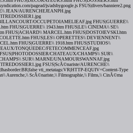
S.htm FHUS|DECORATEURS.html FHUS|DOSSIERS.htm
yndication.com/pagead/js/adsbygoogle.js FSUS|divers/banniere2.png
RENCHE\\ JEAN/AURENCHEJEANPH.jpg
TITREDOSSIER1.jpg
LLANCOURT/OCCUPETOIAMELIEAF.jpg FHUS|GUERRE\\
m FHUS|GUERRE\\ 1943.htm FHUS|LE\\ CINEMA\\ SE\\
.htm FHUS|ACHARD\\ MARCEL.htm FHUS|DOSTOIEVSKI.htm
|COLETTE.htm FHUS|LES\\ OPERETTES\\ DEVIENNENT\\
L.htm FHUS|GUERRE\\ 1918.htm FHUS|STUDIOS\\
CHATEAUX/TONQUEDEC/FETECOMMENCEAF.jpg
 FSUS|PHOTODOSSIER/CHATEAUX/CHAMPS\\ SUR\\
CHAMPS\\ SUR\\ MARNE/UNAMOURSWANNAF.jpg
ers/TITREDOSSIER1.jpg FSUS|ScÃ©nariste/AURENCHE\\
edhasborder:BR|false vti_metatags:VR|HTTP-EQUIV=Content-Type
\\ Aurenche,\\ ScÃ©nariste,\\ Filmographie,\\ Films,\\ CinÃ©ma