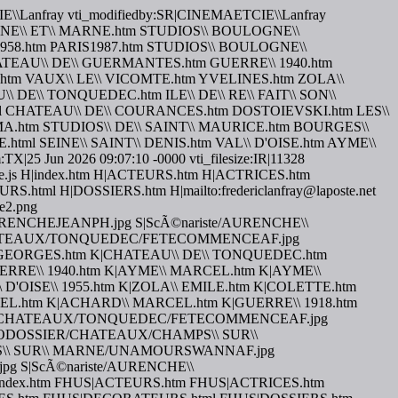
ETCIE\\Lanfray vti_modifiedby:SR|CINEMAETCIE\\Lanfray
tm SEINE\\ ET\\ MARNE.htm STUDIOS\\ BOULOGNE\\
958.htm PARIS1987.htm STUDIOS\\ BOULOGNE\\
EAU\\ DE\\ GUERMANTES.htm GUERRE\\ 1940.htm
.htm VAUX\\ LE\\ VICOMTE.htm YVELINES.htm ZOLA\\
E\\ TONQUEDEC.htm ILE\\ DE\\ RE\\ FAIT\\ SON\\
l CHATEAU\\ DE\\ COURANCES.htm DOSTOIEVSKI.htm LES\\
EMA.htm STUDIOS\\ DE\\ SAINT\\ MAURICE.htm BOURGES\\
.html SEINE\\ SAINT\\ DENIS.htm VAL\\ D'OISE.htm AYME\\
|25 Jun 2026 09:07:10 -0000 vti_filesize:IR|11328
ygoogle.js H|index.htm H|ACTEURS.htm H|ACTRICES.htm
 H|DOSSIERS.htm H|mailto:fredericlanfray@laposte.net
re2.png
EAN/AURENCHEJEANPH.jpg S|ScÃ©nariste/AURENCHE\\
R/CHATEAUX/TONQUEDEC/FETECOMMENCEAF.jpg
EORGES.htm K|CHATEAU\\ DE\\ TONQUEDEC.htm
GUERRE\\ 1940.htm K|AYME\\ MARCEL.htm K|AYME\\
OISE\\ 1955.htm K|ZOLA\\ EMILE.htm K|COLETTE.htm
EL.htm K|ACHARD\\ MARCEL.htm K|GUERRE\\ 1918.htm
SIER/CHATEAUX/TONQUEDEC/FETECOMMENCEAF.jpg
TODOSSIER/CHATEAUX/CHAMPS\\ SUR\\
\\ SUR\\ MARNE/UNAMOURSWANNAF.jpg
1.jpg S|ScÃ©nariste/AURENCHE\\
HUS|index.htm FHUS|ACTEURS.htm FHUS|ACTRICES.htm