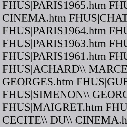
FHUS|PARIS1965.htm FH
CINEMA.htm FHUS|CHATE
FHUS|PARIS1964.htm FH
FHUS|PARIS1963.htm F
FHUS|PARIS1961.htm FH
FHUS|ACHARD\\ MARCEL
GEORGES.htm FHUS|GUER
FHUS|SIMENON\\ GEORG
FHUS|MAIGRET.htm FHUS
CECITE\\ DU\\ CINEMA.h