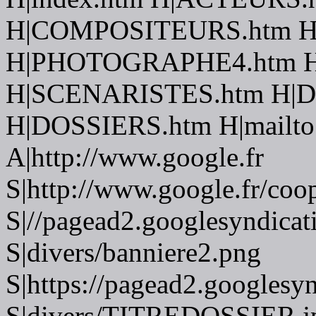
H|COMPOSITEURS.htm H
H|PHOTOGRAPHE4.htm H
H|SCENARISTES.htm H|
H|DOSSIERS.htm H|mailto:f
A|http://www.google.fr
S|http://www.google.fr/coo
S|//pagead2.googlesyndicat
S|divers/banniere2.png
S|https://pagead2.googlesy
S|divers/TITREDOSSIER.j