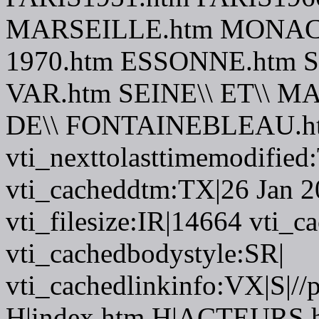
MARSEILLE.htm MONACO\
1970.htm ESSONNE.htm S
VAR.htm SEINE\\ ET\\ M
DE\\ FONTAINEBLEAU.h
vti_nexttolasttimemodifie
vti_cacheddtm:TX|26 Jan 2
vti_filesize:IR|14664 vti_c
vti_cachedbodystyle:SR|
vti_cachedlinkinfo:VX|S|//
H|index.htm H|ACTEURS.