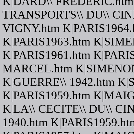
K|DARD\\ FREDERIC.htm 
TRANSPORTS\\ DU\\ CIN
VIGNY.htm K|PARIS1964.
K|PARIS1963.htm K|SIM
K|PARIS1961.htm K|PARI
MARCEL.htm K|SIMENON
K|GUERRE\\ 1942.htm K
K|PARIS1959.htm K|MAIG
K|LA\\ CECITE\\ DU\\ C
1940.htm K|PARIS1959.h