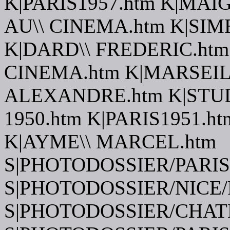
K|PARIS1957.htm K|MAI
AU\\ CINEMA.htm K|SI
K|DARD\\ FREDERIC.htm 
CINEMA.htm K|MARSEIL
ALEXANDRE.htm K|STUDI
1950.htm K|PARIS1951.h
K|AYME\\ MARCEL.htm
S|PHOTODOSSIER/PARIS
S|PHOTODOSSIER/NICE/
S|PHOTODOSSIER/CHAT