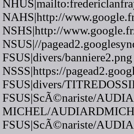
NHUS|mailto:fredericlanfr
NAHS|http://www.google.f
NSHS|http://www.google.fr
NSUS|//pagead2.googlesynd
FSUS|divers/banniere2.png
NSSS|https://pagead2.googl
FSUS|divers/TITREDOSSI
FSUS|ScÃ©nariste/AUDIA
MICHEL/AUDIARDMICHE
FSUS|ScÃ©nariste/AUDIA