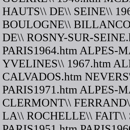
HAUTS\\ DE\\ SEINE\\ 19
BOULOGNE\\ BILLANCOU
DE\\ ROSNY-SUR-SEINE.
PARIS1964.htm ALPES-M
YVELINES\\ 1967.htm AL
CALVADOS.htm NEVERS\\
PARIS1971.htm ALPES-M
CLERMONT\\ FERRAND\\ 
LA\\ ROCHELLE\\ FAIT\\
PARIS1951.htm PARIS19