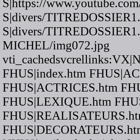
S|https://www.youtube.com
S|divers/TITREDOSSIER1.
S|divers/TITREDOSSIER1.
MICHEL/img072.jpg
vti_cachedsvcrellinks:VX|
FHUS|index.htm FHUS|A
FHUS|ACTRICES.htm FH
FHUS|LEXIQUE.htm FH
FHUS|REALISATEURS.ht
FHUS|DECORATEURS.htm