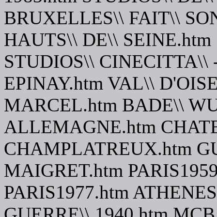
BRUXELLES\\ FAIT\\ SON
HAUTS\\ DE\\ SEINE.htm 
STUDIOS\\ CINECITTA\\ -
EPINAY.htm VAL\\ D'OIS
MARCEL.htm BADE\\ W
ALLEMAGNE.htm CHATEA
CHAMPLATREUX.htm GUE
MAIGRET.htm PARIS1959
PARIS1977.htm ATHENES\
GUERRE\\ 1940.htm MCBA