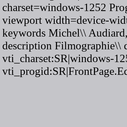
charset=windows-1252 Pro
viewport width=device-widt
keywords Michel\\ Audiard,
description Filmographie\\ 
vti_charset:SR|windows-12
vti_progid:SR|FrontPage.E