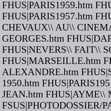
FHUS|PARIS1959.htm FH
FHUS|PARIS1957.htm FH
CHEVAUX\\ AU\\ CINEM
GEORGES.htm FHUS|DAR
FHUS|NEVERS\\ FAIT\\ 
FHUS|MARSEILLE.htm F
ALEXANDRE.htm FHUS|ST
1950.htm FHUS|PARIS19
JEAN.htm FHUS|AYME\\
FSUS|PHOTODOSSIER/PA