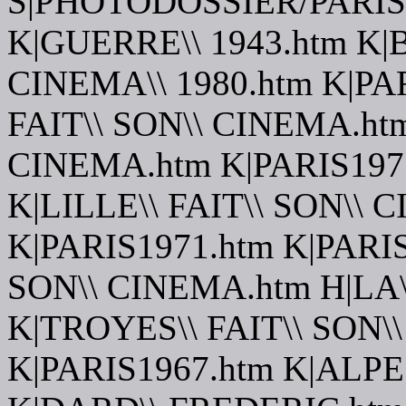
S|PHOTODOSSIER/PARI
K|GUERRE\\ 1943.htm K|
CINEMA\\ 1980.htm K|P
FAIT\\ SON\\ CINEMA.htm
CINEMA.htm K|PARIS1977
K|LILLE\\ FAIT\\ SON\\ 
K|PARIS1971.htm K|PARIS
SON\\ CINEMA.htm H|LA\
K|TROYES\\ FAIT\\ SON\
K|PARIS1967.htm K|ALPE