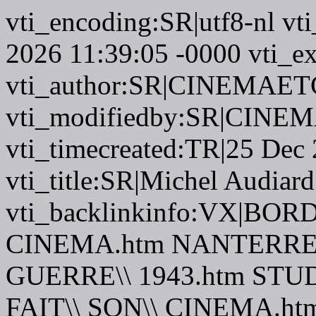
vti_encoding:SR|utf8-nl vt
2026 11:39:05 -0000 vti_ex
vti_author:SR|CINEMAETC
vti_modifiedby:SR|CINEM
vti_timecreated:TR|25 Dec
vti_title:SR|Michel Audiard
vti_backlinkinfo:VX|BOR
CINEMA.htm NANTERRE\\
GUERRE\\ 1943.htm STUD
FAIT\\ SON\\ CINEMA.h