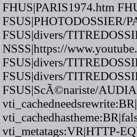
FHUS|PARIS1974.htm FH
FSUS|PHOTODOSSIER/PA
FSUS|divers/TITREDOSSI
NSSS|https://www.youtube
FSUS|divers/TITREDOSSI
FSUS|divers/TITREDOSSI
FSUS|ScÃ©nariste/AUDIA
vti_cachedneedsrewrite:BR|
vti_cachedhastheme:BR|fals
vti_metatags:VR|HTTP-EQU