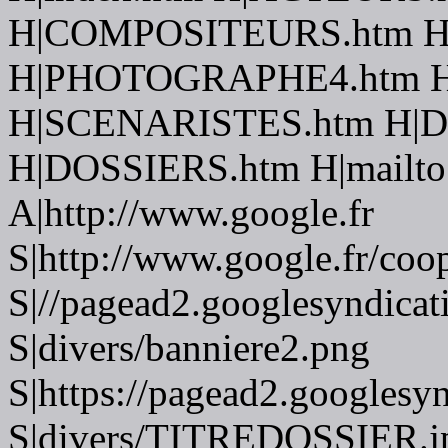
H|COMPOSITEURS.htm H
H|PHOTOGRAPHE4.htm H
H|SCENARISTES.htm H|
H|DOSSIERS.htm H|mailto:f
A|http://www.google.fr
S|http://www.google.fr/coo
S|//pagead2.googlesyndicat
S|divers/banniere2.png
S|https://pagead2.googlesy
S|divers/TITREDOSSIER.j