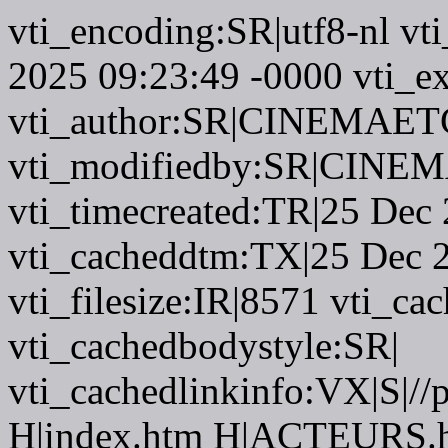
vti_encoding:SR|utf8-nl vt
2025 09:23:49 -0000 vti_ex
vti_author:SR|CINEMAETC
vti_modifiedby:SR|CINEM
vti_timecreated:TR|25 Dec
vti_cacheddtm:TX|25 Dec 
vti_filesize:IR|8571 vti_ca
vti_cachedbodystyle:SR|
vti_cachedlinkinfo:VX|S|//
H|index.htm H|ACTEURS.