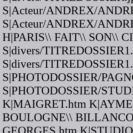
S|Acteur/ANDREX/ANDRE
S|Acteur/ANDREX/ANDRE
H|PARIS\\ FAIT\\ SON\\ 
S|divers/TITREDOSSIER1.
S|divers/TITREDOSSIER1.
S|PHOTODOSSIER/PAGN
S|PHOTODOSSIER/STU
K|MAIGRET.htm K|AYME\
BOULOGNE\\ BILLANCOU
GEORGES.htm K|STUDIO