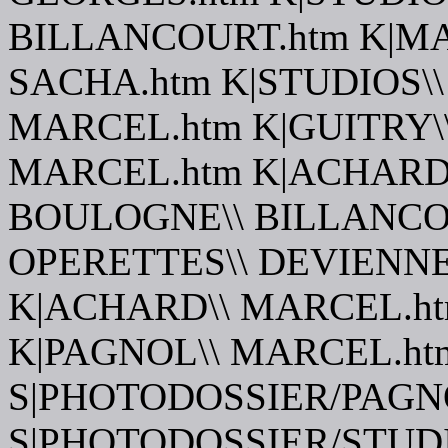
BILLANCOURT.htm K|MA
SACHA.htm K|STUDIOS\\
MARCEL.htm K|GUITRY\
MARCEL.htm K|ACHARD\
BOULOGNE\\ BILLANCOU
OPERETTES\\ DEVIENNEN
K|ACHARD\\ MARCEL.ht
K|PAGNOL\\ MARCEL.ht
S|PHOTODOSSIER/PAGN
S|PHOTODOSSIER/STU