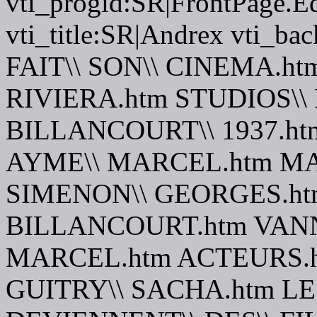
vti_progid:SR|FrontPage.E
vti_title:SR|Andrex vti_
FAIT\\ SON\\ CINEMA.ht
RIVIERA.htm STUDIOS\
BILLANCOURT\\ 1937.h
AYME\\ MARCEL.htm MA
SIMENON\\ GEORGES.ht
BILLANCOURT.htm VANN
MARCEL.htm ACTEURS.h
GUITRY\\ SACHA.htm LE