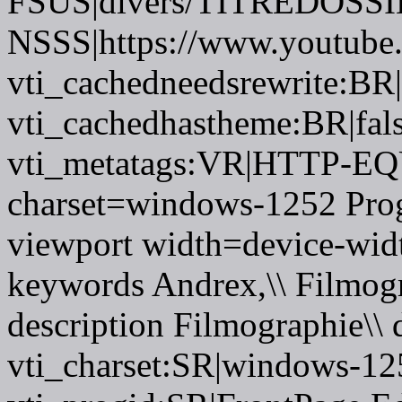
FSUS|divers/TITREDOSSI
NSSS|https://www.youtube
vti_cachedneedsrewrite:BR|
vti_cachedhastheme:BR|fals
vti_metatags:VR|HTTP-EQU
charset=windows-1252 Pro
viewport width=device-widt
keywords Andrex,\\ Filmog
description Filmographie\\
vti_charset:SR|windows-12