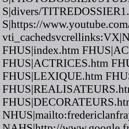
S|divers/TITREDOSSIER1.
S|https://www.youtube.com
vti_cachedsvcrellinks:VX|
FHUS|index.htm FHUS|A
FHUS|ACTRICES.htm FH
FHUS|LEXIQUE.htm FH
FHUS|REALISATEURS.ht
FHUS|DECORATEURS.htm
NHUS|mailto:fredericlanfr
NAHS|http://www.google.f