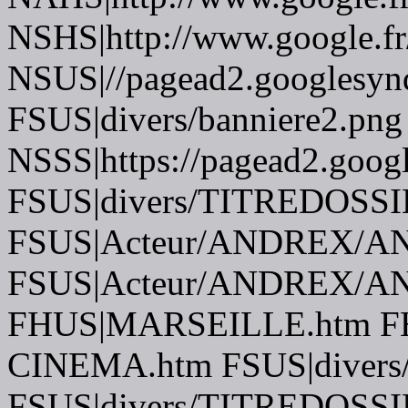
NSHS|http://www.google.fr
NSUS|//pagead2.googlesynd
FSUS|divers/banniere2.png
NSSS|https://pagead2.googl
FSUS|divers/TITREDOSSI
FSUS|Acteur/ANDREX/A
FSUS|Acteur/ANDREX/A
FHUS|MARSEILLE.htm FHU
CINEMA.htm FSUS|divers
FSUS|divers/TITREDOSSI